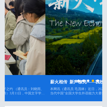
薪火相传 新声嘹亮——我校学子在“外研社·国...
雨、
本网讯（通讯员 毛茂林）近日，2025年“外研社·国才杯”“理解
学会
当代中国”全国大学生外语能力大赛短视频赛道全国总决赛圆满
报
落幕。本届大赛共吸引来自全国1000余所高校的1.77万余部作
思想
品参赛。我校外语学院殷茹涵、毛茂林等同学主创的短视频作
品《薪火·新声》凭借鲜明的主题立意、创新的叙事...