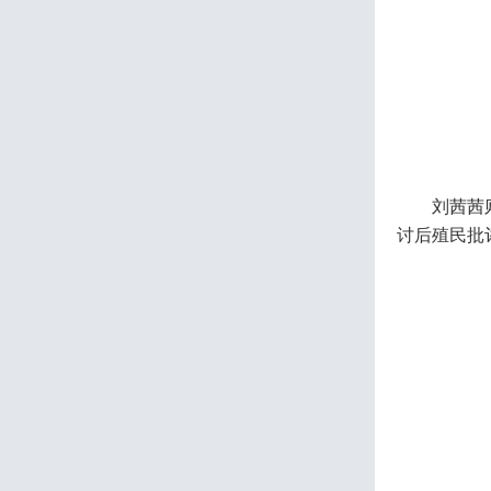
刘茜茜
讨后殖民批