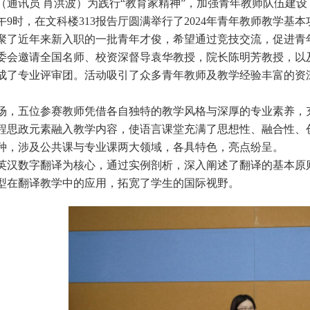
（通讯员 肖洪波）为践行“教育家精神”，加强青年教师队伍建设
上午9时，在文科楼313报告厅圆满举行了2024年青年教师教学
聚了近年来新入职的一批青年才俊，希望通过竞技交流，促进青
委会邀请全国名师、校资深督导袁华教授，院长陈明芳教授，以
成了专业评审团。活动吸引了众多青年教师及教学经验丰富的资
场，五位参赛教师凭借各自独特的教学风格与深厚的专业素养，
程思政元素融入教学内容，使语言课堂充满了思想性、融合性、
种，涉及公共课与专业课两大领域，各具特色，亮点纷呈。
英汉数字翻译为核心，通过实例剖析，深入阐述了翻译的基本原则
型在翻译教学中的应用，拓宽了学生的国际视野。